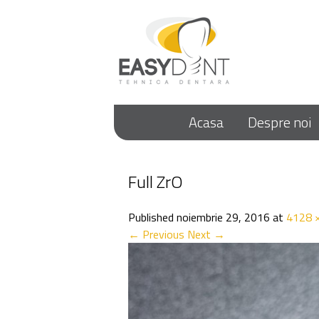
Acasa
Despre noi
Full ZrO
Published
noiembrie 29, 2016
at
4128 
← Previous
Next →