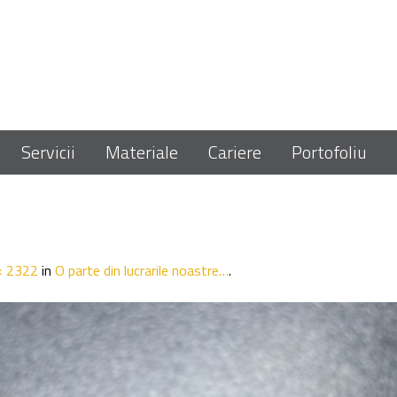
Servicii
Materiale
Cariere
Portofoliu
× 2322
in
O parte din lucrarile noastre…
.