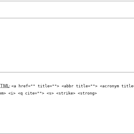
TML
:
<a href="" title=""> <abbr title=""> <acronym title
em> <i> <q cite=""> <s> <strike> <strong>